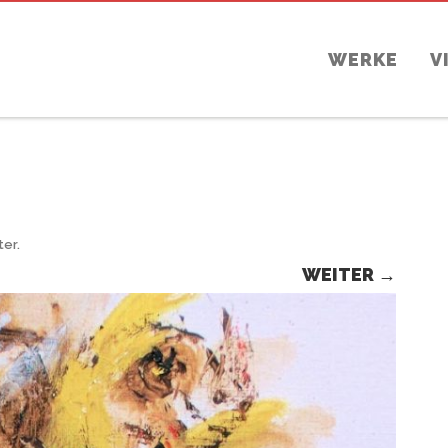
WERKE
V
ter
.
WEITER →