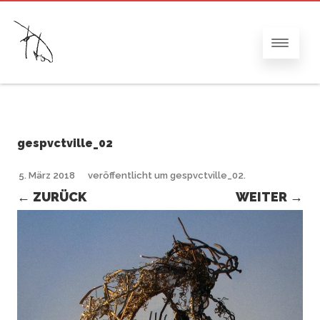
gespvctville_02
5. März 2018
veröffentlicht
um
gespvctville_02
.
← ZURÜCK
WEITER →