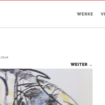
WERKE
V
_Stud
.
WEITER →